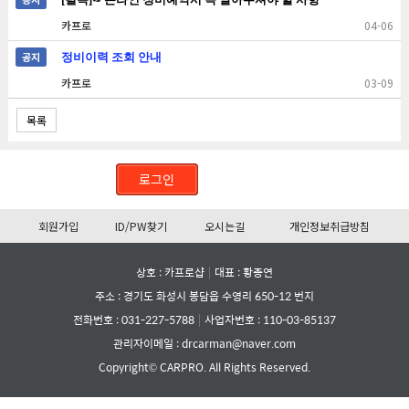
카프로
04-06
공지
정비이력 조회 안내
카프로
03-09
목록
로그인
PC 버전
회원가입
ID/PW찾기
오시는길
개인정보취급방침
상호 : 카프로샵
대표 : 황종연
주소 : 경기도 화성시 봉담읍 수영리 650-12 번지
전화번호 :
031-227-5788
사업자번호 : 110-03-85137
관리자이메일 : drcarman@naver.com
Copyright© CARPRO. All Rights Reserved.