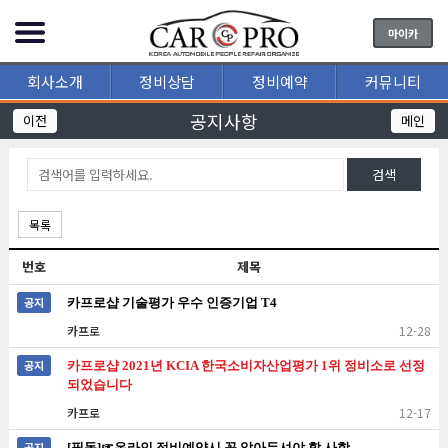
마이카
회사소개
정비상담
정비예약
커뮤니티
공지사항
이전
메인
검색
목록
번호
제목
공지
카프로샵 기술평가 우수 인증기업 T4
카프로
12-28
공지
카프로샵 2021년 KCIA 한국소비자산업평가 1위 정비소로 선정
되었습니다
카프로
12-17
공지
[필독]☞온라인 정비예약시 꼭 알아두셔야 할 사항