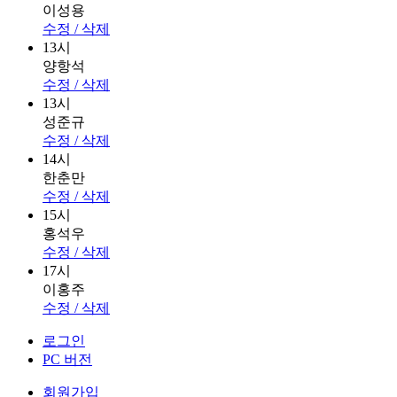
이성용
수정 / 삭제
13시
양항석
수정 / 삭제
13시
성준규
수정 / 삭제
14시
한춘만
수정 / 삭제
15시
홍석우
수정 / 삭제
17시
이홍주
수정 / 삭제
로그인
PC 버전
회원가입