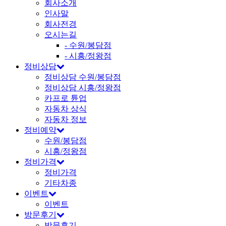
회사소개
인사말
회사전경
오시는길
- 수원/봉담점
- 시흥/정왕점
정비상담
정비상담 수원/봉담점
정비상담 시흥/정왕점
카프로 튠업
자동차 상식
자동차 정보
정비예약
수원/봉담점
시흥/정왕점
정비가격
정비가격
기타차종
이벤트
이벤트
방문후기
방문후기