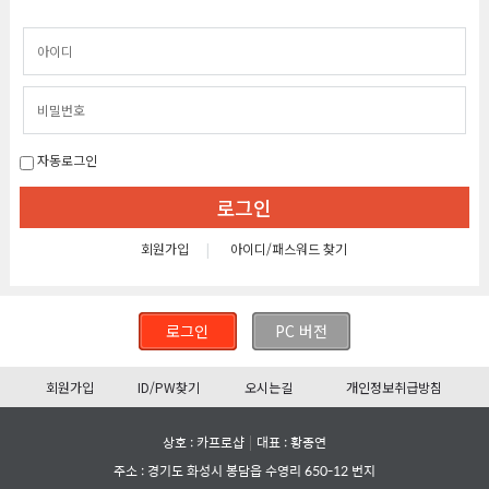
자동로그인
로그인
|
회원가입
아이디/패스워드 찾기
로그인
PC 버전
회원가입
ID/PW찾기
오시는길
개인정보취급방침
상호 : 카프로샵
대표 : 황종연
주소 : 경기도 화성시 봉담읍 수영리 650-12 번지