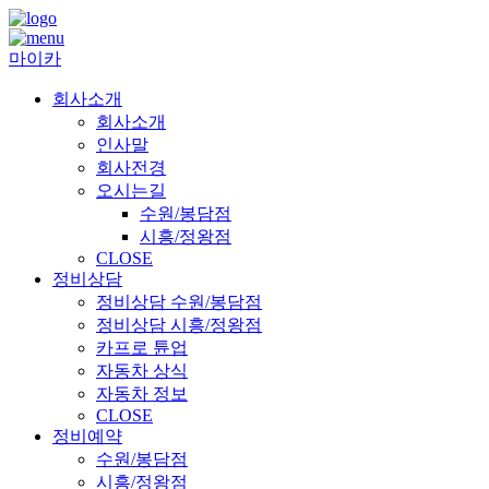
마이카
회사소개
회사소개
인사말
회사전경
오시는길
수원/봉담점
시흥/정왕점
CLOSE
정비상담
정비상담 수원/봉담점
정비상담 시흥/정왕점
카프로 튠업
자동차 상식
자동차 정보
CLOSE
정비예약
수원/봉담점
시흥/정왕점