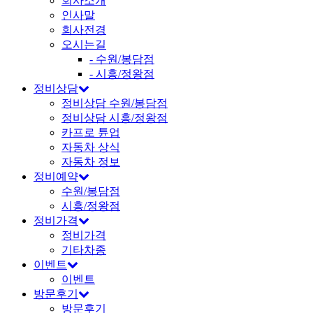
회사소개
인사말
회사전경
오시는길
- 수원/봉담점
- 시흥/정왕점
정비상담
정비상담 수원/봉담점
정비상담 시흥/정왕점
카프로 튠업
자동차 상식
자동차 정보
정비예약
수원/봉담점
시흥/정왕점
정비가격
정비가격
기타차종
이벤트
이벤트
방문후기
방문후기