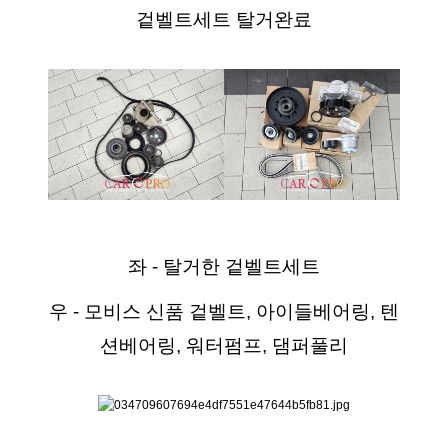
겉벨트세트 탈거완료
좌 - 탈거한 겉벨트세트
우 - 모비스 신품 겉벨트, 아이들베어링, 텐
션베어링, 워터펌프, 댐퍼풀리