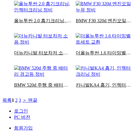
올뉴투싼 2.0 흡기크리닝, 인젝터크리닝 정비
BMW F30 320d 엔진오일누유 정
더뉴카니발 터보차저 소음 정비
더올뉴투싼 1.6 타이밍벨트세트 교환
BMW 520d 주행 중 배터리 경고등 정비
카니발KA4 흡기, 인젝터크리닝 정비
목록
1
2
3
＞
맨끝
로그인
PC 버전
회원가입