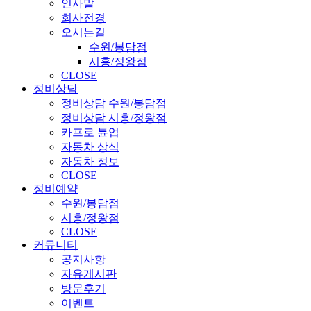
인사말
회사전경
오시는길
수원/봉담점
시흥/정왕점
CLOSE
정비상담
정비상담 수원/봉담점
정비상담 시흥/정왕점
카프로 튠업
자동차 상식
자동차 정보
CLOSE
정비예약
수원/봉담점
시흥/정왕점
CLOSE
커뮤니티
공지사항
자유게시판
방문후기
이벤트