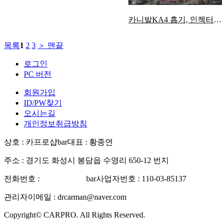
카니발KA4 흡기, 인젝터크리닝 정비
목록
1
2
3
＞
맨끝
로그인
PC 버전
회원가입
ID/PW찾기
오시는길
개인정보취급방침
상호 : 카프로샵
bar
대표 : 황종연
주소 : 경기도 화성시 봉담읍 수영리 650-12 번지
전화번호 :
031-227-5788
bar
사업자번호 : 110-03-85137
관리자이메일 : drcarman@naver.com
Copyright© CARPRO. All Rights Reserved.