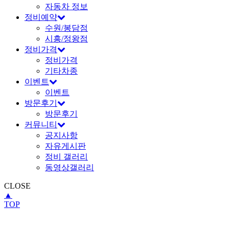
자동차 정보
정비예약
수원/봉담점
시흥/정왕점
정비가격
정비가격
기타차종
이벤트
이벤트
방문후기
방문후기
커뮤니티
공지사항
자유게시판
정비 갤러리
동영상갤러리
CLOSE
▲
TOP