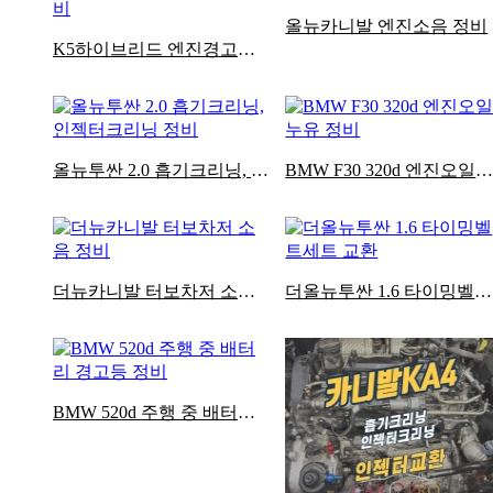
올뉴카니발 엔진소음 정비
K5하이브리드 엔진경고등 점등 겉벨트세트 교환 정비
올뉴투싼 2.0 흡기크리닝, 인젝터크리닝 정비
BMW F30 320d 엔진오일누유 정
더뉴카니발 터보차저 소음 정비
더올뉴투싼 1.6 타이밍벨트세트 교환
BMW 520d 주행 중 배터리 경고등 정비