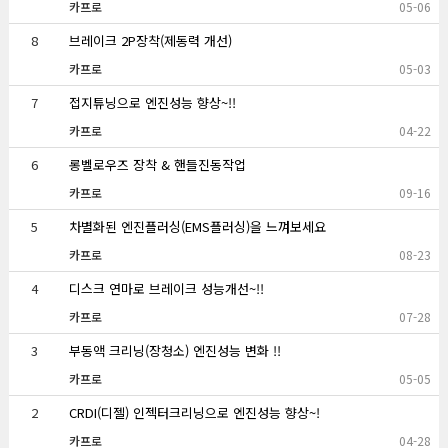
카프로
05-06
8
브레이크 2P장착(제동력 개선)
카프로
05-03
7
접지튜닝으로 엔진성능 향상~!!
카프로
04-22
6
롱벨로우즈 장착 & 핸들진동작업
카프로
09-16
5
차별화된 엔진플러싱(EMS플러싱)을 느껴보세요
카프로
08-23
4
디스크 연마로 브레이크 성능개선~!!
카프로
07-28
3
부동액 크리닝(장청소) 엔진성능 변화 !!
카프로
05-05
2
CRDI(디젤) 인젝터크리닝으로 엔진성능 향상~!
카프로
04-28