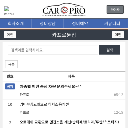
마이카
회사소개
정비상담
정비예약
커뮤니티
카프로튠업
이전
메인
검색
목록
번호
제목
공지
차종별 이런 증상 차량 문의주세요~^^
카프로
05-12
10
멤버부싱교환으로 하체소음개선
카프로
12-15
9
오토래쉬 교환으로 엔진소음 개선(싼타페/트라제/투싼/스포티지)