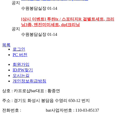
공지
수원봉담실장
01-14
[상시 이벤트] 투싼ix / 스포티지R 겉벨트세트, 크리
닝3종, 엔진미미세트, dpf크리닝
공지
수원봉담실장
01-14
목록
로그인
PC 버전
회원가입
ID/PW찾기
오시는길
개인정보취급방침
상호 : 카프로샵
bar
대표 : 황종연
주소 : 경기도 화성시 봉담읍 수영리 650-12 번지
전화번호 :
031-227-5788
bar
사업자번호 : 110-03-85137