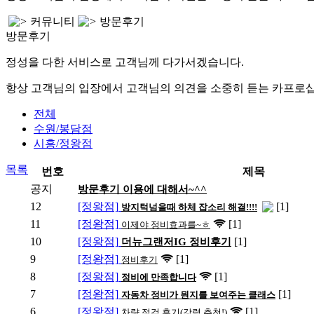
커뮤니티
방문후기
방문후기
정성을 다한 서비스로 고객님께 다가서겠습니다.
항상 고객님의 입장에서 고객님의 의견을 소중히 듣는 카프로
전체
수원/봉담점
시흥/정왕점
목록
번호
제목
공지
방문후기 이용에 대해서~^^
12
[정왕점]
[1]
방지턱넘을때 하체 잡소리 해결!!!!
11
[정왕점]
[1]
이제야 정비효과를~ㅎ
10
[정왕점]
[1]
더뉴그랜저IG 정비후기
9
[정왕점]
[1]
정비후기
8
[정왕점]
[1]
정비에 만족합니다
7
[정왕점]
[1]
자동차 정비가 뭔지를 보여주는 클래스
6
[정왕점]
[1]
차량 점검 후기(강력 추천!)