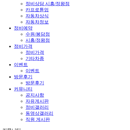
정비상담 시흥/정왕점
카프로튠업
자동차상식
자동차정보
정비예약
수원/봉담점
시흥/정왕점
정비가격
정비가격
기타차종
이벤트
이벤트
방문후기
방문후기
커뮤니티
공지사항
자유게시판
정비갤러리
동영상갤러리
직원 게시판