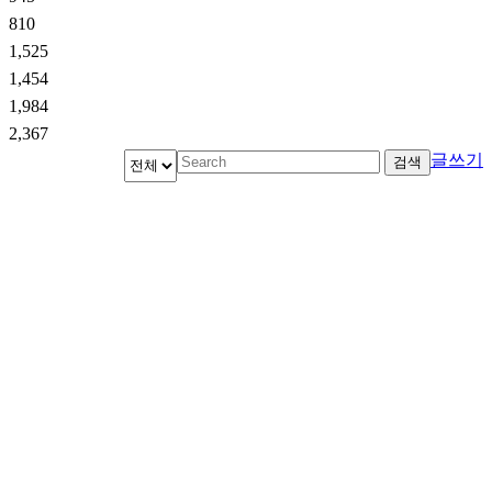
810
1,525
1,454
1,984
2,367
글쓰기
검색