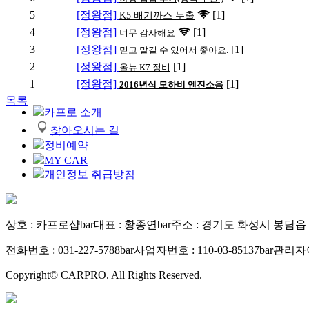
5
[정왕점]
[1]
K5 배기까스 누출
4
[정왕점]
[1]
너무 감사해요
3
[정왕점]
[1]
믿고 맡길 수 있어서 좋아요.
2
[정왕점]
[1]
올뉴 K7 정비
1
[정왕점]
[1]
2016년식 모하비 엔진소음
목록
카프로 소개
찾아오시는 길
정비예약
MY CAR
개인정보 취급방침
상호 : 카프로샵
bar
대표 : 황종연
bar
주소 : 경기도 화성시 봉담읍 수
전화번호 : 031-227-5788
bar
사업자번호 : 110-03-85137
bar
관리자이메
Copyright© CARPRO. All Rights Reserved.