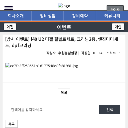
마이카
회사소개
정비상담
정비예약
커뮤니티
이벤트
이전
메인
[상시 이벤트] i40 U2 디젤 겉벨트세트, 크리닝2종, 엔진미미세
트, dpf크리닝
작성자 :
수원봉담실장
작성일 : 01-14
조회수 353
목록
검색
목록