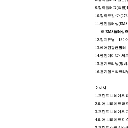
9.점화플러그(백금)4개
10.점화코일4개(273
11.엔진플러싱(EMS
※ EMS플러싱으
12.접지튜닝 = 132.
13.에어컨항균필터 = 
14.엔진미미3개 세트 
15.흡기크리닝(장비크리
16.흡기탈부착크리닝(
▷섀시
1.프런트 브레이크 패드 정
2.리어 브레이크 패드 정품
3.프런트 브레이크 디스크
4.리어 브레이크 디스크 
5.프런트 쇼크 업쇼버 개당