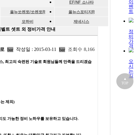
이
EF/NF 소나타
벤
트
올뉴쏘렌토/쏘렌토R
올뉴스포티지R
모하비
제네시스
 겉벨트 셋트 외 정비가격 안내
정
비
가
격
로
작성일 : 2015-03-11
조회수
8,166
bar
bar
오
비스, 최고의 숙련된 기술로 회원님들께 만족을 드리겠습
시
는
길
▲
TOP
는 제외)
지도 가능한 정비 노하우를 보유하고 있습니다.