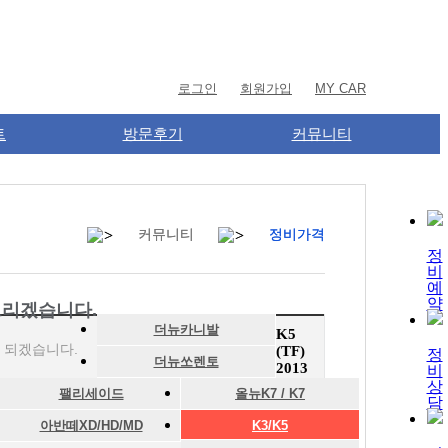
로그인
회원가입
MY CAR
트
방문후기
커뮤니티
커뮤니티
커뮤니티
정비가격
정비가격
정
비
예
약
드리겠습니다.
더뉴카니발
K5
 되겠습니다.
(TF)
정
더뉴쏘렌토
2013
비
상
팰리세이드
올뉴K7 / K7
담
아반떼XD/HD/MD
K3/K5