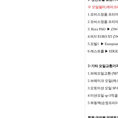
※ 오일필터,에어크
1.모비스정품 프리미엄 (
2.모비스정품 프리미엄 
3. Kixx PAO ▶ (5W-
4.SUU EURO XT (5W
5.모빌1 ▶ European c
6.캐스트롤 ▶ EDGE FST
▷기타 오일교환가
1.파워오일교환
(NE
2.브레이크 오일(캐스트
3.오토미션 오일 SP-I
4.미션오일 sp-3직
5.부동액(순정프리미엄
회원 여러분 언제든