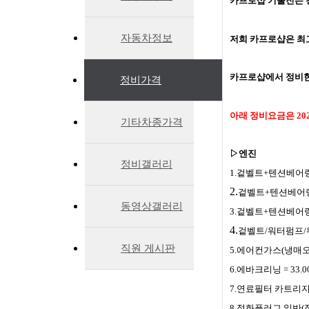
카프로샵 기술진는 
자동차정보
저희 카프로샵은 최
카프로샵에서 정비한
정비가격
아래 정비요금은 20
기타차종가격
▷엔진
정비갤러리
1.겉벨트+텐션베어링+
2.
겉벨트+텐션베어링+
동영상갤러리
3.겉벨트+텐션베어링
4.
겉벨트/워터펌프/워터
직원 게시판
5.에어컨가스(냉매오일
6.에바크리닝 = 33.0
7.연료필터 카트리지(가
8.점화플러그 일반(정품