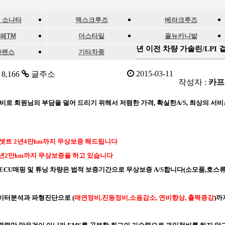
F 소나타
맥스크루즈
베라크루즈
페TM
더스타일
올뉴카니발
년 이전 차량 가솔린/LPI
카렌스
기타차종
2015-03-11
8,166
글주소
작성자 :
카프
비로 회원님의 부담을 덜어 드리기 위해서 저렴한 가격, 확실한A/S, 최상의 서
 셋트
2년4만km까지 무상보증 해드립니다
년2만km까지 무상보증을 하고 있습니다
ECU매핑 및 튜닝 차량은 법적 보증기간으로 무상보증 A/S합니다(소모품,호스류
이터분석과 파형진단으로 (
매연정비,진동정비,소음감소, 연비향상, 출력증강
)까