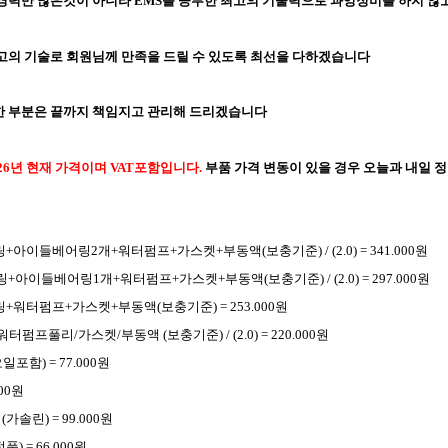
경력만 많은것이 아니라 EMS를 공부한 최고의 기술력으로 과잉정비를 하지 않고
고의 기술로 회원님께 만족을 드릴 수 있도록 최선을 다하겠습니다
 부분은 끝까지 책임지고 관리해 드리겠습니다
26년 현재 가격이며 VAT포함입니다.
부
품 가격
변동이 있을 경우 오늘과 내일 
아이들베어링2개+워터펌프+가스켓+부동액(보충기준) / (2.0) = 341.000원
아이들베어링1개+워터펌프+가스켓+부동액(보충기준) / (2.0) = 297.000원
+워터펌프+가스켓+부동액(보충기준) = 253.000원
펌프풀리/가스켓/부동액 (보충기준) / (2.0) = 220.000원
포함) = 77.000원
00원
솔린) = 99.000원
) = 66.000원