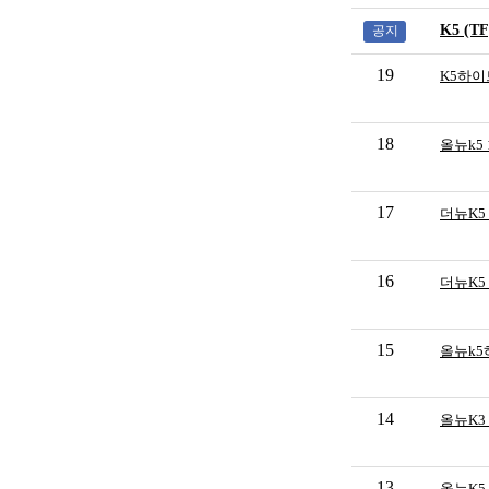
K5 (
공지
19
K5하이
18
올뉴k5
17
더뉴K5
16
더뉴K5
15
올뉴k5
14
올뉴K3
13
올뉴K5