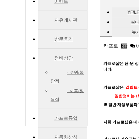
이벤트
YF/L
자유게시판
싼타
뉴
방문후기
카프로
0
bar
정비상담
카프로샵은 윈-윈 정
니다.
- 수원/봉
담점
카프로샵은
겉벨트
- 시흥/정
일반정비는 1
왕점
※ 일반 재생부품과 
카프로튠업
저희 카프로샵은 데
자동차상식