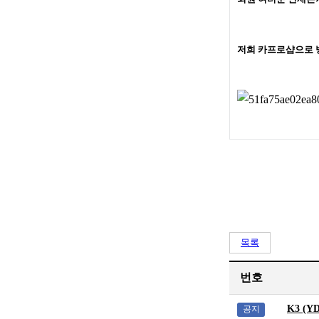
저희 카프로샵으로 
목록
번호
K3 (
공지