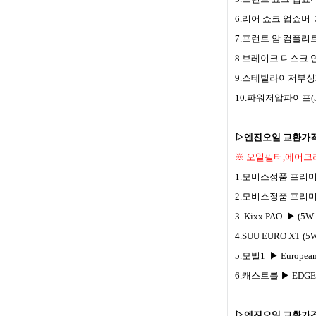
6.리어 쇼크 업쇼버 개당
7.프런트 암 컴플리트(로워
8.브레이크 디스크 연마
9.스테빌라이저부싱2개
10.파워저압파이프(575
▷엔진오일 교환가
※ 오일필터,에어크
1.모비스정품 프리미엄 (
2.모비스정품 프리미엄 
3. Kixx PAO ▶ (5W-
4.SUU EURO XT (5W
5.모빌1 ▶ European c
6.캐스트롤 ▶ EDGE FST
▷엔진오일 교환가