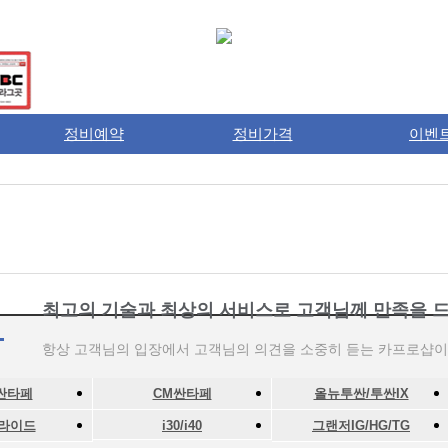
정비예약
정비가격
이벤
최고의 기술과 최상의 서비스로 고객님께 만족을 
항상 고객님의 입장에서 고객님의 의견을 소중히 듣는 카프로샵이
싼타페
CM싼타페
올뉴투싼/투싼IX
라이드
i30/i40
그랜저IG/HG/TG